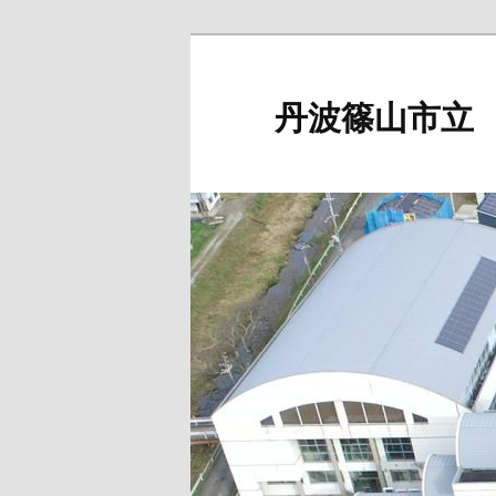
メ
サ
イ
ブ
ン
コ
丹波篠山市立
コ
ン
ン
テ
テ
ン
ン
ツ
ツ
へ
へ
移
移
動
動