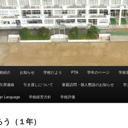
校紹介
お知らせ
学校だより
PTA
学年のページ
学校
欠席連絡
引き渡しについて
家庭訪問・個人懇談のお知らせ
学
gn Language
学校経営方針
学校評価
ろう（１年）