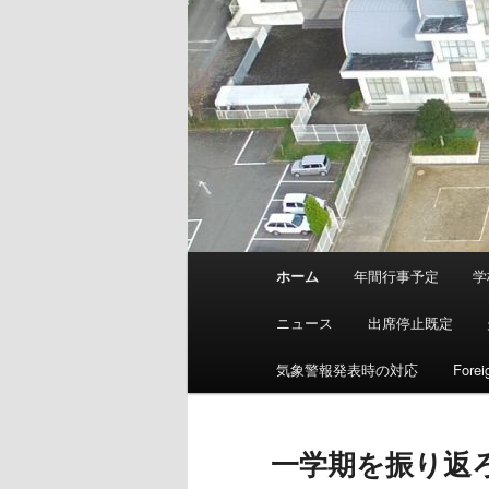
メ
ホーム
年間行事予定
学
イ
ン
ニュース
出席停止既定
メ
ニ
気象警報発表時の対応
Forei
ュ
ー
一学期を振り返