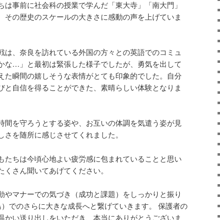
ちは事前に社会科の授業で学んだ「東大寺」「南大門」
、その歴史のスケールの大きさに感動の声を上げていま
戦は、奈良を訪れている外国の方々との英語でのコミュ
かな…」と最初は緊張した様子でしたが、勇気を出して
えた瞬間の嬉しそうな表情がとても印象的でした。自分
びと自信を得ることができた、素晴らしい体験となりま
時間を守ろうとする姿や、お互いの体調を気遣う姿が見
しさを随所に感じさせてくれました。
もたちは今頃心地よい疲労感に包まれていることと思い
たくさん聞いてあげてください。
動やマナーでの気づき（成功と課題）をしっかりと振り
島）でのさらに大きな成長へと繋げていきます。 保護者の
温かい送り出しをいただき、本当にありがとうございま