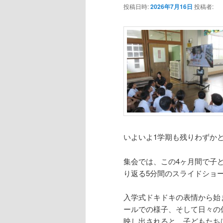
投稿日時:
2026年7月16日
投稿者:
いよいよ1学期も残りわずか
集会では、この4ヶ月間で子
り返る5分間のスライドショ
入学式ドキドキの表情から始
ールでの様子、そして日々の
映し出されると、子どもたち