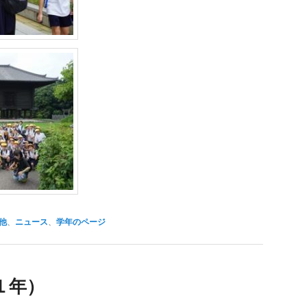
他
、
ニュース
、
学年のページ
１年）