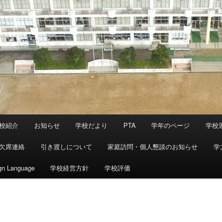
校紹介
お知らせ
学校だより
PTA
学年のページ
学校
欠席連絡
引き渡しについて
家庭訪問・個人懇談のお知らせ
学
gn Language
学校経営方針
学校評価