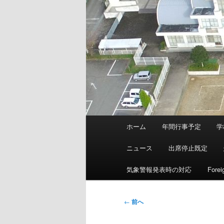
メ
ホーム
年間行事予定
学
イ
ン
ニュース
出席停止既定
メ
ニ
気象警報発表時の対応
Forei
ュ
ー
投
←
前へ
稿