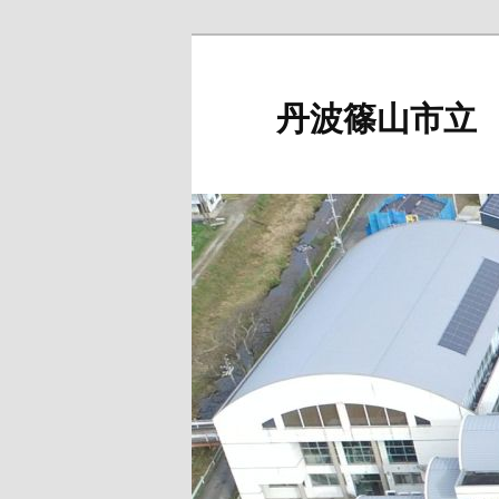
メ
イ
ン
丹波篠山市立
コ
ン
テ
ン
ツ
へ
移
動