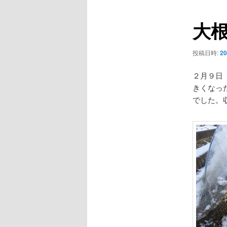
ナ
ビ
大
ゲ
ー
シ
投稿日時:
2
ョ
ン
２月９日
きくなっ
でした。