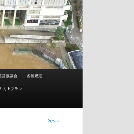
運営協議会
各種規定
力向上プラン
次へ
→